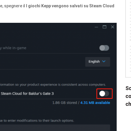
e, spegnere il
I giochi Kepp vengono salvati su Steam Cloud
Sc
co
ch