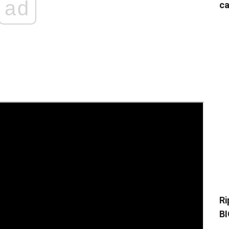
ad
ca
Ri
BI