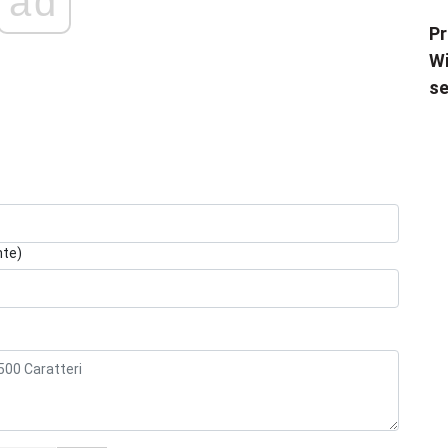
ad
Pr
Wi
se
nte)