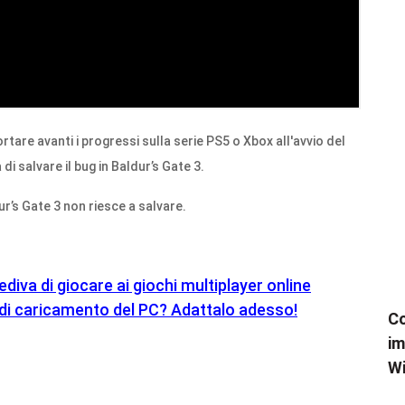
ortare avanti i progressi sulla serie PS5 o Xbox all'avvio del
 di salvare il bug in Baldur’s Gate 3.
’s Gate 3 non riesce a salvare.
diva di giocare ai giochi multiplayer online
di caricamento del PC? Adattalo adesso!
Co
im
W