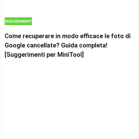
SUGGERIMENTI
PER IL
Come recuperare in modo efficace le foto di
RECUPERO DI
Google cancellate? Guida completa!
FILE ANDROID
[Suggerimenti per MiniTool]