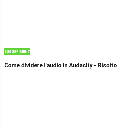
SUGGERIMENTI
PER MOVIE
Come dividere l'audio in Audacity - Risolto
MAKER