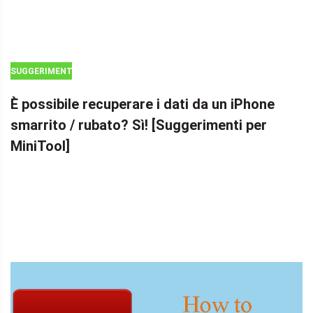
SUGGERIMENTI
PER IL
È possibile recuperare i dati da un iPhone
RECUPERO DEI
smarrito / rubato? Sì! [Suggerimenti per
FILE IOS
MiniTool]