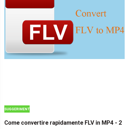
SUGGERIMENTI
PER MOVIE
Come convertire rapidamente FLV in MP4 - 2
MAKER