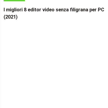
PER MOVIE
I migliori 8 editor video senza filigrana per PC
MAKER
(2021)