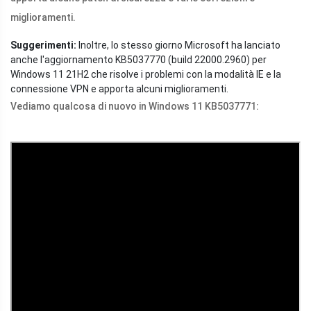
miglioramenti.
Suggerimenti:
Inoltre, lo stesso giorno Microsoft ha lanciato
anche l'aggiornamento KB5037770 (build 22000.2960) per
Windows 11 21H2 che risolve i problemi con la modalità IE e la
connessione VPN e apporta alcuni miglioramenti.
Vediamo qualcosa di nuovo in Windows 11 KB5037771: