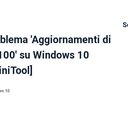
S
oblema 'Aggiornamenti di
100' su Windows 10
niTool]
ws 10