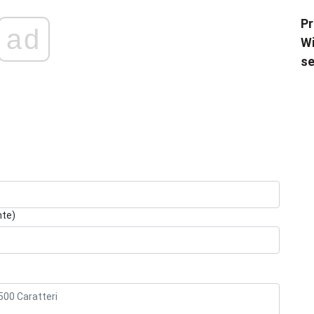
Pr
ad
Wi
se
nte)