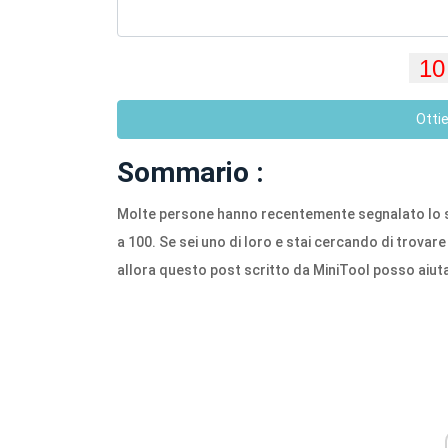
Otti
Sommario :
Molte persone hanno recentemente segnalato lo s
a 100. Se sei uno di loro e stai cercando di trovar
allora questo post scritto da MiniTool posso aiuta