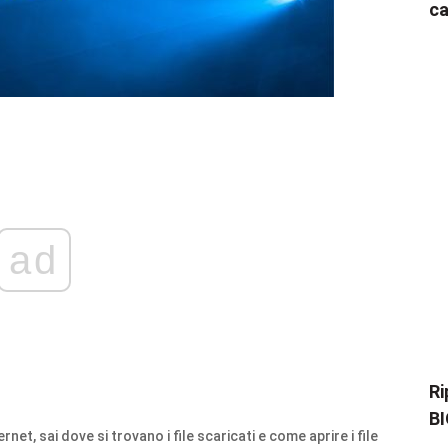
ca
ad
Ri
BI
net, sai dove si trovano i file scaricati e come aprire i file