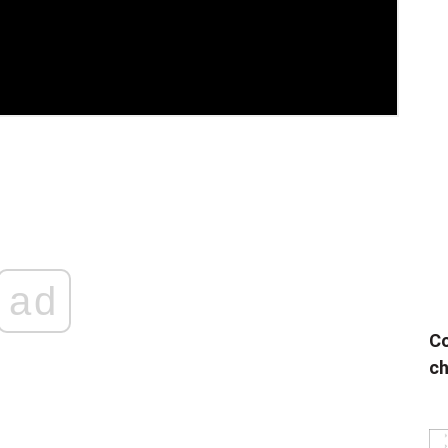
ad
Co
ch