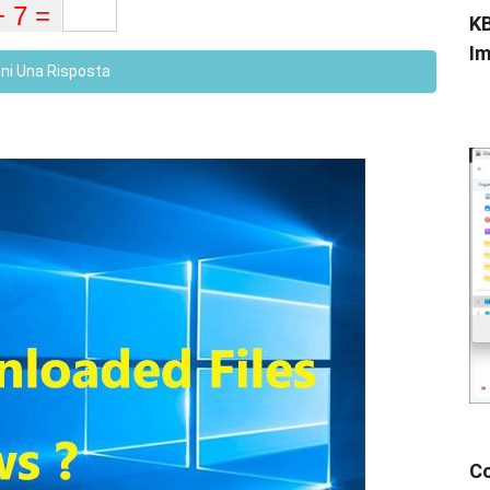
KB
Im
eni Una Risposta
Co