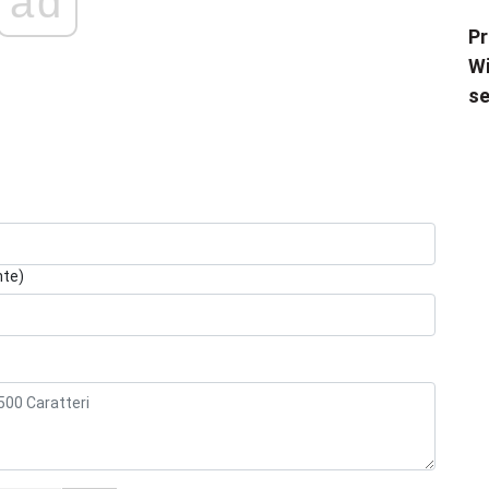
ad
Pr
Wi
se
nte)