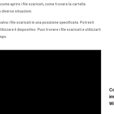
ome aprire i file scaricati, come trovare la cartella
diverse situazioni.
salva i file scaricati in una posizione specificata. Potresti
lizzare il dispositivo. Puoi trovare i file scaricati e utilizzarli
empo.
Co
im
W