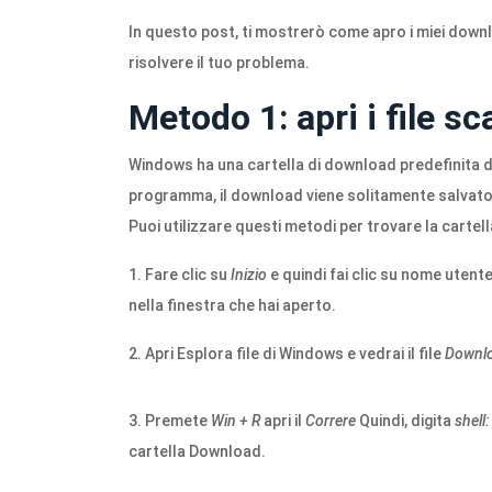
In questo post, ti mostrerò come apro i miei dow
risolvere il tuo problema.
Metodo 1: apri i file s
Windows ha una cartella di download predefinita
programma, il download viene solitamente salvato i
Puoi utilizzare questi metodi per trovare la cartella
1. Fare clic su
Inizio
e quindi fai clic su nome uten
nella finestra che hai aperto.
2. Apri Esplora file di Windows e vedrai il file
Downl
3. Premete
Win + R
apri il
Correre
Quindi, digita
shell
cartella Download.