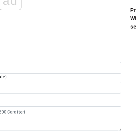
ad
Pr
Wi
se
nte)