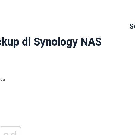
S
ckup di Synology NAS
ive