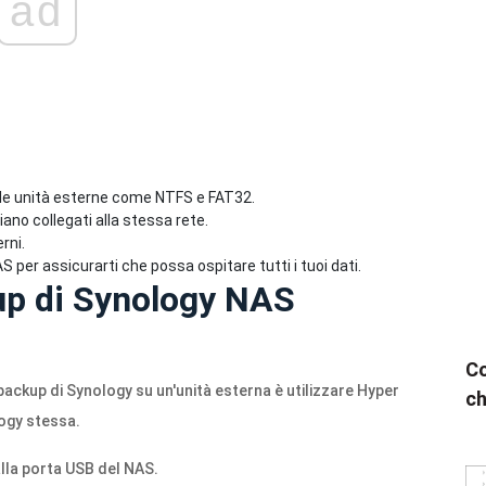
ad
 delle unità esterne come NTFS e FAT32.
iano collegati alla stessa rete.
erni.
AS per assicurarti che possa ospitare tutti i tuoi dati.
up di Synology NAS
Co
backup di Synology su un'unità esterna è utilizzare Hyper
ch
ogy stessa.
alla porta USB del NAS.