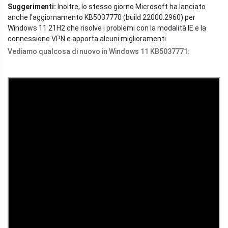
Suggerimenti:
Inoltre, lo stesso giorno Microsoft ha lanciato
anche l'aggiornamento KB5037770 (build 22000.2960) per
Windows 11 21H2 che risolve i problemi con la modalità IE e la
connessione VPN e apporta alcuni miglioramenti.
Vediamo qualcosa di nuovo in Windows 11 KB5037771: