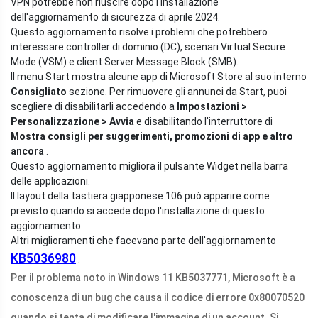
VPN potrebbe non riuscire dopo l'installazione
dell'aggiornamento di sicurezza di aprile 2024.
Questo aggiornamento risolve i problemi che potrebbero
interessare controller di dominio (DC), scenari Virtual Secure
Mode (VSM) e client Server Message Block (SMB).
Il menu Start mostra alcune app di Microsoft Store al suo interno
Consigliato
sezione. Per rimuovere gli annunci da Start, puoi
scegliere di disabilitarli accedendo a
Impostazioni >
Personalizzazione > Avvia
e disabilitando l'interruttore di
Mostra consigli per suggerimenti, promozioni di app e altro
ancora
.
Questo aggiornamento migliora il pulsante Widget nella barra
delle applicazioni.
Il layout della tastiera giapponese 106 può apparire come
previsto quando si accede dopo l'installazione di questo
aggiornamento.
Altri miglioramenti che facevano parte dell'aggiornamento
KB5036980
.
Per il problema noto in Windows 11 KB5037771, Microsoft è a
conoscenza di un bug che causa il codice di errore 0x80070520
quando si tenta di modificare l'immagine di un account. Si