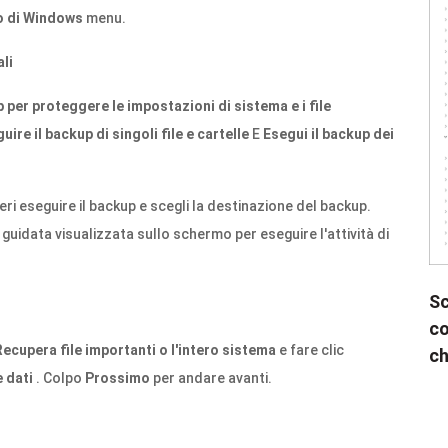
o di Windows
menu.
ali
 per proteggere le impostazioni di sistema e i file
uire il backup di singoli file e cartelle
E
Esegui il backup dei
deri eseguire il backup e scegli la destinazione del backup.
guidata visualizzata sullo schermo per eseguire l'attività di
Sc
co
Recupera file importanti o l'intero sistema
e fare clic
ch
e dati
. Colpo
Prossimo
per andare avanti.