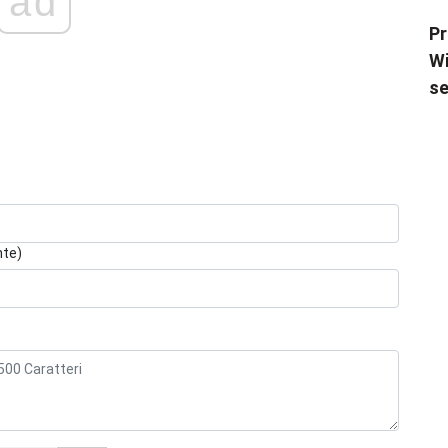
ad
Pr
Wi
se
nte)