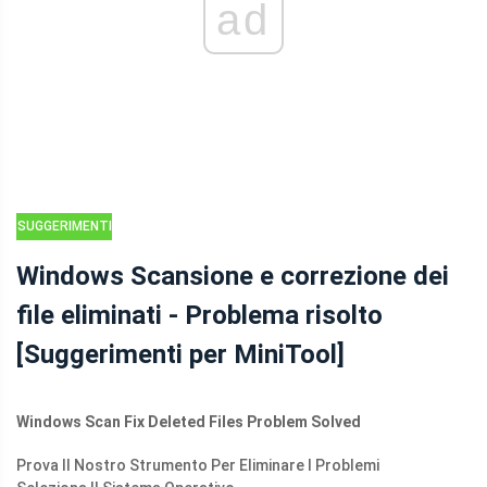
ad
SUGGERIMENTI
PER IL
Windows Scansione e correzione dei
RECUPERO DEI
file eliminati - Problema risolto
DATI
[Suggerimenti per MiniTool]
Windows Scan Fix Deleted Files Problem Solved
Prova Il Nostro Strumento Per Eliminare I Problemi