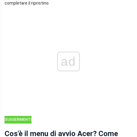
completare il ripristino.
ad
SUGGERIMENTI
PER IL
Cos'è il menu di avvio Acer? Come
RECUPERO DEI