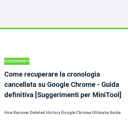
SUGGERIMENTI
PER IL
Come recuperare la cronologia
RECUPERO DEI
cancellata su Google Chrome - Guida
DATI
definitiva [Suggerimenti per MiniTool]
How Recover Deleted History Google Chrome Ultimate Guide