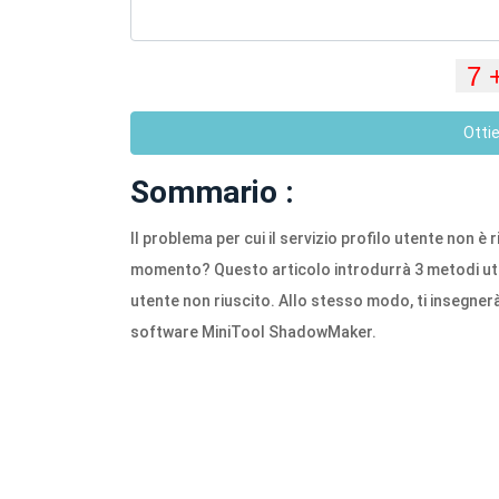
Otti
Sommario :
Il problema per cui il servizio profilo utente non è 
momento? Questo articolo introdurrà 3 metodi utili 
utente non riuscito. Allo stesso modo, ti insegnerà
software MiniTool ShadowMaker.