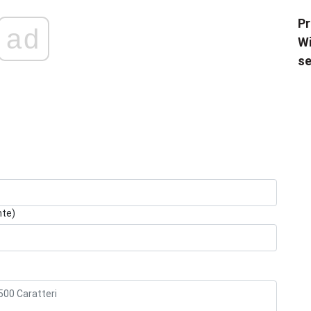
Pr
ad
Wi
se
nte)