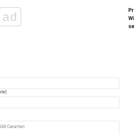
Pr
ad
Wi
se
nte)