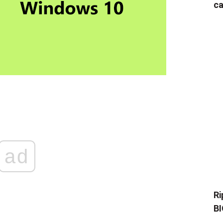
ca
ad
Ri
BI