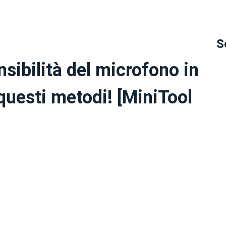
S
sibilità del microfono in
uesti metodi! [MiniTool