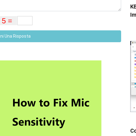
KB
Im
eni Una Risposta
Co